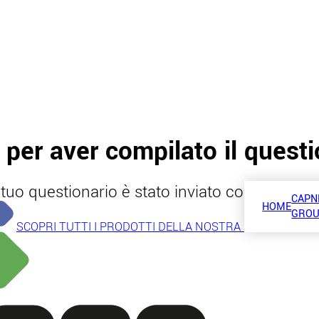
 per aver compilato il questi
l tuo questionario è stato inviato correttament
CAPN
HOME
GRO
chevron_forward
SCOPRI TUTTI I PRODOTTI DELLA NOSTRA GAMMA