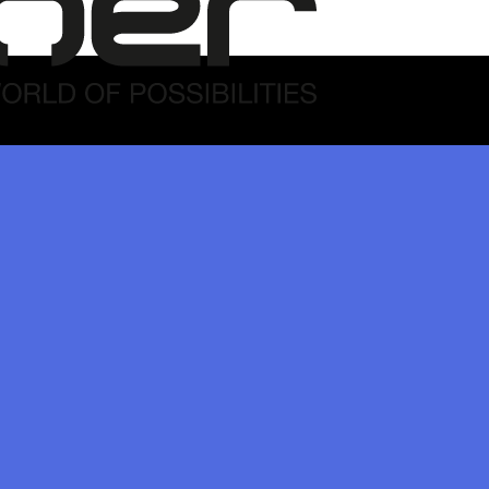
Capner ITALIA
INFO
Via Emilia Est 91,
info@capner.i
41122 Modena
+39 059 619 0
CF e P. IVA: 03772680363
Instagram
Facebook
LinkedIn