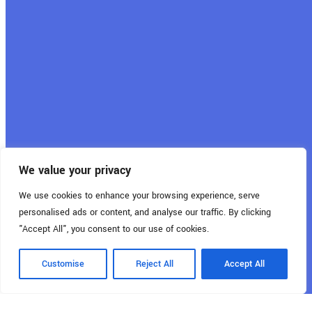
We value your privacy
Vous êtes intéressé par nos produits
We use cookies to enhance your browsing experience, serve
personalised ads or content, and analyse our traffic. By clicking
?
"Accept All", you consent to our use of cookies.
N’hésitez pas à nous contacter sans engagement pour
Customise
Reject All
Accept All
plus d’informations.
chevron_forward
CONTACTEZ-NOUS